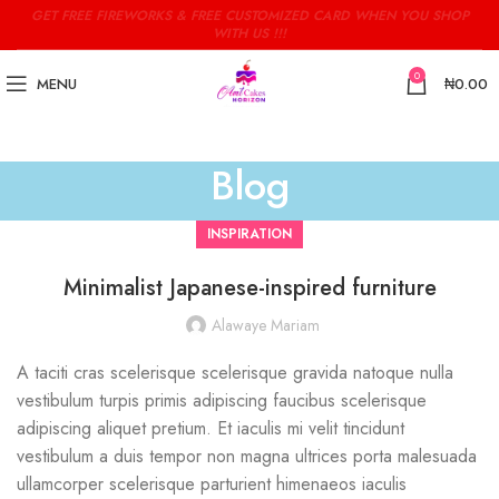
GET FREE FIREWORKS & FREE CUSTOMIZED CARD WHEN YOU SHOP
WITH US !!!
0
MENU
₦
0.00
Blog
INSPIRATION
Minimalist Japanese-inspired furniture
Alawaye Mariam
A taciti cras scelerisque scelerisque gravida natoque nulla
vestibulum turpis primis adipiscing faucibus scelerisque
adipiscing aliquet pretium. Et iaculis mi velit tincidunt
vestibulum a duis tempor non magna ultrices porta malesuada
ullamcorper scelerisque parturient himenaeos iaculis