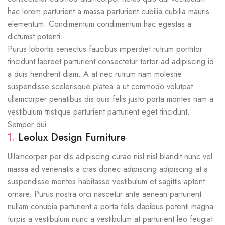
hac lorem parturient a massa parturient cubilia cubilia mauris
elementum. Condimentum condimentum hac egestas a
dictumst potenti.
Purus lobortis senectus faucibus imperdiet rutrum porttitor
tincidunt laoreet parturient consectetur tortor ad adipiscing id
a duis hendrerit diam. A at nec rutrum nam molestie
suspendisse scelerisque platea a ut commodo volutpat
ullamcorper penatibus dis quis felis justo porta montes nam a
vestibulum tristique parturient parturient eget tincidunt.
Semper dui.
1.
Leolux Design Furniture
Ullamcorper per dis adipiscing curae nisl nisl blandit nunc vel
massa ad venenatis a cras donec adipiscing adipiscing at a
suspendisse montes habitasse vestibulum et sagittis aptent
ornare. Purus nostra orci nascetur ante aenean parturient
nullam conubia parturient a porta felis dapibus potenti magna
turpis a vestibulum nunc a vestibulum at parturient leo feugiat